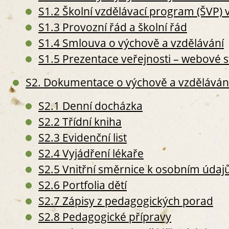
S3. P
S1.2 Školní vzdělávací program (ŠVP) 
S
S1.3 Provozní řád a školní řád
S
S1.4 Smlouva o výchově a vzdělávání
S
S1.5 Prezentace veřejnosti – webové 
S
S2. Dokumentace o výchově a vzdělávání
S2.1 Denní docházka
S2.2 Třídní kniha
S
S
S2.3 Evidenční list
S
S2.4 Vyjádření lékaře
S
S2.5 Vnitřní směrnice k osobním úda
S4. Z
S2.6 Portfolia dětí
S
O
S2.7 Zápisy z pedagogických porad
S
S2.8 Pedagogické přípravy
S