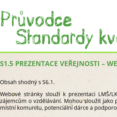
S1.5 PREZENTACE VEŘEJNOSTI – 
ÚVOD
CO JS
CO J
Obsah shodný s S6.1.
PRÁC
I. PROC
Webové stránky slouží k prezentaci LMŠ/LK 
S1. C
zájemcům o vzdělávání. Mohou sloužit jako p
S
místní komunitu, potenciální dárce a podporo
S
R