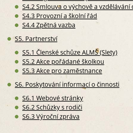
S
S4.2 Smlouva o výchově a vzdělávání 
V
S4.3 Provozní a školní řád
S
S
S4.4 Zpětná vazba
S
S
S5. Partnerství
S
S5.1 Členské schůze ALMŠ (Slety)
S
S
S5.2 Akce pořádané školkou
S
S5.3 Akce pro zaměstnance
III. PRO
S9. P
S6. Poskytování informací o činnosti
S
S
S6.1 Webové stránky
S
S6.2 Schůzky s rodiči
S
S6.3 Výroční zpráva
S10.
S