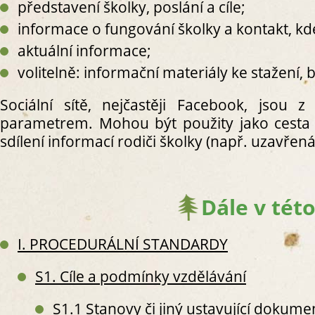
představení školky, poslání a cíle;
informace o fungování školky a kontakt, kde
aktuální informace;
volitelně: informační materiály ke stažení,
S
S
Sociální sítě, nejčastěji Facebook, jsou 
S
parametrem. Mohou být použity jako cesta
S2. 
sdílení informací rodiči školky (např. uzavřená
S
S2
S2
Dále v této
S
S
S
I. PROCEDURÁLNÍ STANDARDY
S
S
S1. Cíle a podmínky vzdělávání
S
S1.1 Stanovy či jiný ustavující dokume
S