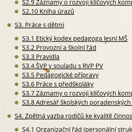
S2.9 Záznamy o rozvoji klíčových komp
S
S5. P
S2.10 Kniha úrazů
S
S3. Práce s dětmi
S
S
S3.1 Etický kodex pedagoga lesní MŠ
S6. 
S3.2 Provozní a školní řád
S
S
S3.3 Pravidla
S
S3.4 ŠVP v souladu s RVP PV
II. PERS
S3.5 Pedagogické přípravy
S7. P
S3.6 Práce s předškoláky
S
O
S3.7 Záznamy o rozvoji klíčových komp
S
S3.8 Adresář školských poradenských 
S
S
S4. Zpětná vazba rodičů ke kvalitě činnos
S
S8. 
S4.1 Organizační řád (personální stru