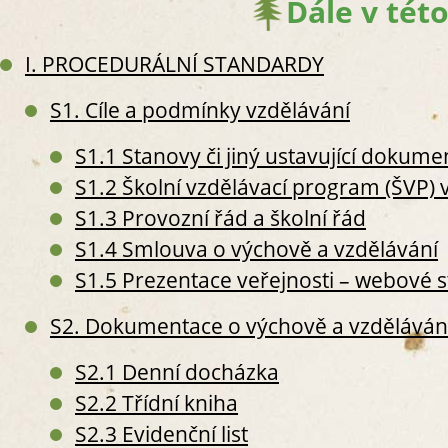
Dále v této
I. PROCEDURÁLNÍ STANDARDY
S1. Cíle a podmínky vzdělávání
S
S
S1.1 Stanovy či jiný ustavující dokume
S
S1.2 Školní vzdělávací program (ŠVP) 
S2. 
S
S1.3 Provozní řád a školní řád
S2
S1.4 Smlouva o výchově a vzdělávání
S2
S1.5 Prezentace veřejnosti – webové 
S
S
S2. Dokumentace o výchově a vzdělávání
S
S
S2.1 Denní docházka
S
S2.2 Třídní kniha
S
S2.3 Evidenční list
S