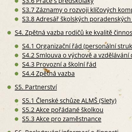
S3.6 Práce s předškoláky
S
S3.7 Záznamy o rozvoji klíčových komp
S5. P
S
S3.8 Adresář školských poradenských 
S
S4. Zpětná vazba rodičů ke kvalitě činnos
S
S6. 
S4.1 Organizační řád (personální stru
S
S
S4.2 Smlouva o výchově a vzdělávání 
S
S4.3 Provozní a školní řád
II. PERS
S4.4 Zpětná vazba
S7. P
S
S5. Partnerství
O
S
S5.1 Členské schůze ALMŠ (Slety)
S
S5.2 Akce pořádané školkou
S
S5.3 Akce pro zaměstnance
S
S8. 