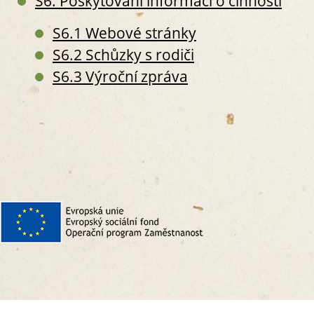
S6. Poskytování informací o činnosti
S
V
S6.1 Webové stránky
S
S6.2 Schůzky s rodiči
S
S
S6.3 Výroční zpráva
S
S
S
S
S
III. PRO
S9. P
S
S
S
S
S10.
S