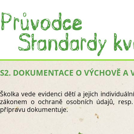
S2. DOKUMENTACE O VÝCHOVĚ A 
ÚVOD
CO JS
CO J
Školka vede evidenci dětí a jejich individuál
PRÁC
zákonem o ochraně osobních údajů, resp. 
I. PROC
přípravu dokumentuje.
S1. C
S
S
R