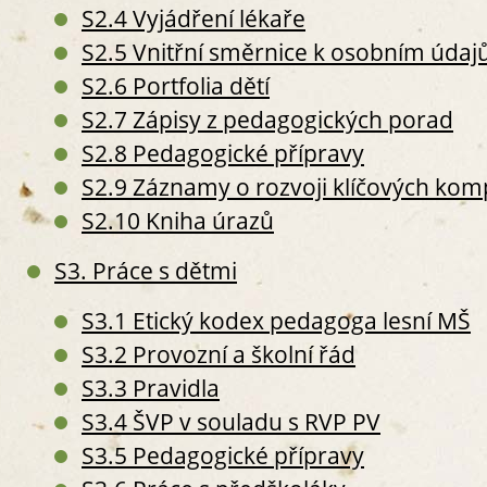
S2.4 Vyjádření lékaře
S3. P
S
S2.5 Vnitřní směrnice k osobním úda
S
S2.6 Portfolia dětí
S
S2.7 Zápisy z pedagogických porad
S
S2.8 Pedagogické přípravy
S2.9 Záznamy o rozvoji klíčových komp
S2.10 Kniha úrazů
S
S3. Práce s dětmi
S
S
S3.1 Etický kodex pedagoga lesní MŠ
S
S3.2 Provozní a školní řád
S4. Z
S3.3 Pravidla
S
O
S3.4 ŠVP v souladu s RVP PV
S
S3.5 Pedagogické přípravy
S