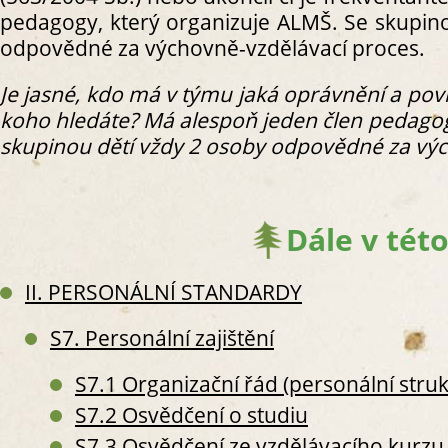
pedagogy, který organizuje ALMŠ. Se skupin
odpovědné za výchovně-vzdělávací proces.
Je jasné, kdo má v týmu jaká oprávnění a povi
S
koho hledáte? Má alespoň jeden člen pedagog
S
skupinou dětí vždy 2 osoby odpovědné za výc
S
S2. 
S
Dále v této
S2
S2
II. PERSONÁLNÍ STANDARDY
S
S
S7. Personální zajištění
S
S
S7.1 Organizační řád (personální stru
S
S7.2 Osvědčení o studiu
S
S
S7.3 Osvědčení ze vzdělávacího kurzu