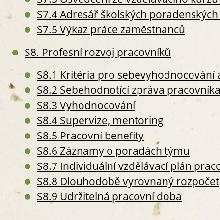
S3. P
S7.4 Adresář školských poradenských 
S
S7.5 Výkaz práce zaměstnanců
S
S
S8. Profesní rozvoj pracovníků
S
S8.1 Kritéria pro sebevyhodnocování
S8.2 Sebehodnotící zpráva pracovník
S8.3 Vyhodnocování
S
S8.4 Supervize, mentoring
S
S8.5 Pracovní benefity
S
S8.6 Záznamy o poradách týmu
S
S8.7 Individuální vzdělávací plán prac
S4. Z
S
S8.8 Dlouhodobě vyrovnaný rozpočet
O
S8.9 Udržitelná pracovní doba
S
S