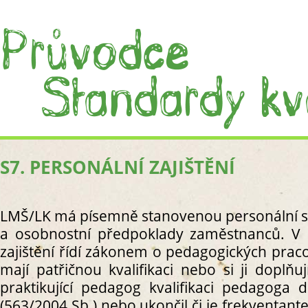
S7. PERSONÁLNÍ ZAJIŠTĚNÍ
ÚVOD
CO JS
CO J
LMŠ/LK má písemně stanovenou personální str
PRÁC
a osobnostní předpoklady zaměstnanců. V l
I. PROC
zajištění řídí zákonem o pedagogických pracov
S1. C
mají patřičnou kvalifikaci nebo si ji doplň
S
praktikující pedagog kvalifikaci pedagoga
S
(563/2004 Sb.) nebo ukončil či je frekventa
R