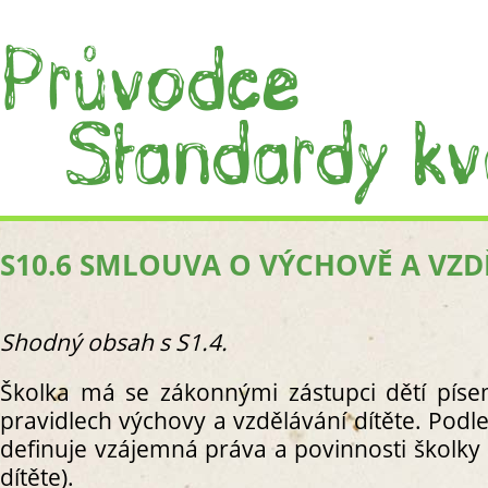
S10.6 SMLOUVA O VÝCHOVĚ A VZ
ÚVOD
CO JS
CO J
Shodný obsah s S1.4.
PRÁC
I. PROC
Školka má se zákonnými zástupci dětí pí
S1. C
pravidlech výchovy a vzdělávání dítěte. Podl
S
definuje vzájemná práva a povinnosti školky
S
dítěte).
R