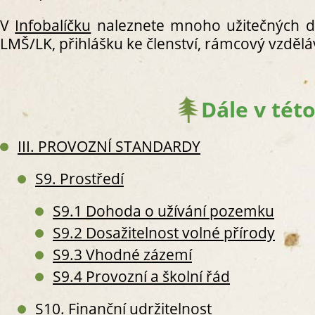
V
Infobalíčku
naleznete mnoho užitečných d
LMŠ/LK, přihlášku ke členství, rámcový vzděl
S
S
Dále v této
S
S2. 
III. PROVOZNÍ STANDARDY
S
S2
S9. Prostředí
S2
S
S9.1 Dohoda o užívání pozemku
S
S9.2 Dosažitelnost volné přírody
S
S9.3 Vhodné zázemí
S
S
S9.4 Provozní a školní řád
S
S10. Finanční udržitelnost
S