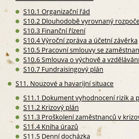
S3. P
S10.1 Organizační řád
S
S10.2 Dlouhodobě vyrovnaný rozpoče
S
S
S10.3 Finanční řízení
S
S10.4 Výroční zpráva a účetní závěrka
S10.5 Pracovní smlouvy se zaměstnan
S10.6 Smlouva o výchově a vzděláván
S10.7 Fundraisingový plán
S
S
S11. Nouzové a havarijní situace
S
S
S11.1 Dokument vyhodnocení rizik a 
S4. Z
S11.2 Krizový plán
S
S11.3 Proškolení zaměstnanců v kriz
O
S11.4 Kniha úrazů
S
S
S11.5 Denní docházka