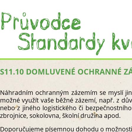
S11.10 DOMLUVENÉ OCHRANNÉ Z
ÚVOD
CO JS
CO J
Náhradním ochranným zázemím se myslí jiné
PRÁC
možné využít vaše běžné zázemí, např. z dův
I. PROC
nebo z jiného logistického či bezpečnostníh
S1. C
zbrojnice, sokolovna, školní družina apod.
S
S
Doporučujeme písemnou dohodu o možnosti v
R