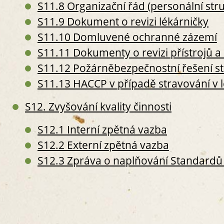
S
S11.8 Organizační řád (personální str
S5. P
S11.9 Dokument o revizi lékárničky
S
S11.10 Domluvené ochranné zázemí
S
S11.11 Dokumenty o revizi přístrojů a 
S
S11.12 Požárněbezpečnostní řešení s
S6. 
S
S11.13 HACCP v případě stravování v 
S
S
S12. Zvyšování kvality činnosti
II. PERS
S12.1 Interní zpětná vazba
S7. P
S
S12.2 Externí zpětná vazba
O
S12.3 Zpráva o naplňování Standardů 
S
S
S
S
S8. 