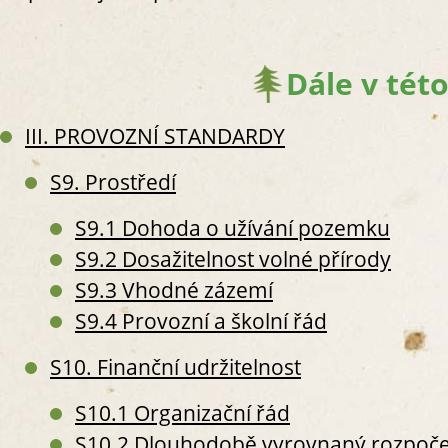
Dále v této
S
III. PROVOZNÍ STANDARDY
S
S
S9. Prostředí
S2. 
S
S9.1 Dohoda o užívání pozemku
S2
S9.2 Dosažitelnost volné přírody
S2
S9.3 Vhodné zázemí
S
S
S9.4 Provozní a školní řád
S
S10. Finanční udržitelnost
S
S
S10.1 Organizační řád
S
S
S10.2 Dlouhodobě vyrovnaný rozpoče