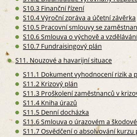
S3. P
S10.3 Finanční řízení
S
S10.4 Výroční zpráva a účetní závěrka
S
S10.5 Pracovní smlouvy se zaměstnan
S
S
S10.6 Smlouva o výchově a vzděláván
S10.7 Fundraisingový plán
S11. Nouzové a havarijní situace
S
S11.1 Dokument vyhodnocení rizik a 
S
S11.2 Krizový plán
S
S11.3 Proškolení zaměstnanců v kriz
S
S11.4 Kniha úrazů
S4. Z
S
S11.5 Denní docházka
O
S11.6 Smlouva o úrazovém a škodové
S
S11.7 Osvědčení o absolvování kurzu
S