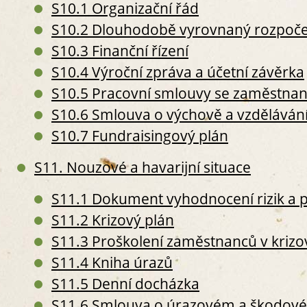
S
S10.1 Organizační řád
S5. P
S10.2 Dlouhodobě vyrovnaný rozpoče
S
S10.3 Finanční řízení
S
S10.4 Výroční zpráva a účetní závěrka
S
S10.5 Pracovní smlouvy se zaměstnan
S6. 
S
S10.6 Smlouva o výchově a vzděláván
S
S10.7 Fundraisingový plán
S
II. PERS
S11. Nouzové a havarijní situace
S7. P
S
S11.1 Dokument vyhodnocení rizik a 
O
S11.2 Krizový plán
S
S11.3 Proškolení zaměstnanců v kriz
S
S
S11.4 Kniha úrazů
S
S11.5 Denní docházka
S8. 
S11.6 Smlouva o úrazovém a škodové