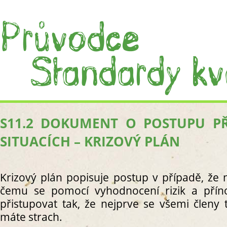
S11.2 DOKUMENT O POSTUPU P
ÚVOD
SITUACÍCH – KRIZOVÝ PLÁN
CO JS
CO J
PRÁC
Krizový plán popisuje postup v případě, že 
I. PROC
S1. C
čemu se pomocí vyhodnocení rizik a pří
S
přistupovat tak, že nejprve se všemi členy 
S
máte strach.
R