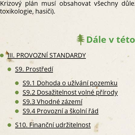
Krizový plán musí obsahovat všechny důleži
S3. P
toxikologie, hasiči).
S
S
S
S
Dále v této
III. PROVOZNÍ STANDARDY
S9. Prostředí
S
S
S9.1 Dohoda o užívání pozemku
S
S9.2 Dosažitelnost volné přírody
S
S9.3 Vhodné zázemí
S4. Z
S
S9.4 Provozní a školní řád
O
S
S10. Finanční udržitelnost
S