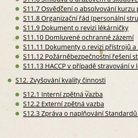
S
S11.7 Osvědčení o absolvování kurzu
V
S
S11.8 Organizační řád (personální str
S
S11.9 Dokument o revizi lékárničky
S
S11.10 Domluvené ochranné zázemí
S
S11.11 Dokumenty o revizi přístrojů a 
S
S
S11.12 Požárněbezpečnostní řešení s
S
S11.13 HACCP v případě stravování v 
S
III. PRO
S12. Zvyšování kvality činnosti
S9. P
S
S12.1 Interní zpětná vazba
S
S12.2 Externí zpětná vazba
S
S12.3 Zpráva o naplňování Standardů 
S
S10.
S