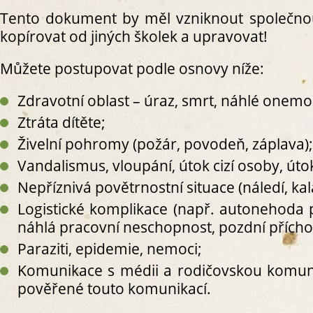
Tento dokument by měl vzniknout společno
kopírovat od jiných školek a upravovat!
Můžete postupovat podle osnovy níže:
S
S
Zdravotní oblast – úraz, smrt, náhlé onemo
S
Ztráta dítěte;
S2. 
Živelní pohromy (požár, povodeň, záplava);
S
Vandalismus, vloupání, útok cizí osoby, útok
S2
S2
Nepříznivá povětrnostní situace (náledí, kal
S
Logistické komplikace (např. autonehoda 
S
náhlá pracovní neschopnost, pozdní příchod
S
Paraziti, epidemie, nemoci;
S
Komunikace s médii a rodičovskou komuni
S
pověřené touto komunikací.
S
S