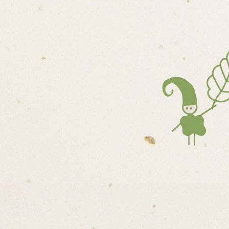
DNOCOVÁNÍ A
PRACOVNÍKA
ÝMU
Í PLÁN PRACOVNÍKŮ
Ý ROZPOČET
OBA
EMKU
ŘÍRODY