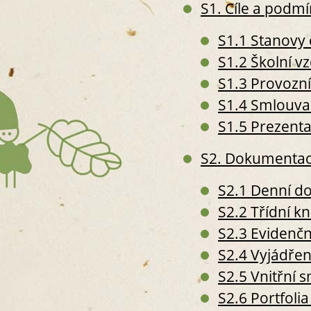
S1. Cíle a podm
S1.1 Stanovy 
S1.2 Školní v
S1.3 Provozní
S1.4 Smlouva
S1.5 Prezenta
S2. Dokumentace
S2.1 Denní d
S2.2 Třídní k
S2.3 Evidenční
S2.4 Vyjádřen
S2.5 Vnitřní
S2.6 Portfolia