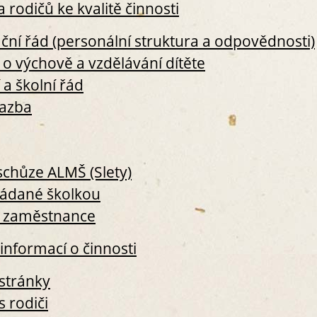
S8.1 KRITÉRIA PRO SEBEVYHO
 rodičů ke kvalitě činnosti
VYHODNOCOVÁNÍ
S8.2 SEBEHODNOTÍCÍ ZPRÁVA 
ční řád (personální struktura a odpovědnosti)
S8.3 VYHODNOCOVÁNÍ
o výchově a vzdělávání dítěte
S8.4 SUPERVIZE, MENTORING
 a školní řád
S8.5 PRACOVNÍ BENEFITY
vazba
S8.6 ZÁZNAMY O PORADÁCH T
S8.7 INDIVIDUÁLNÍ VZDĚLÁVAC
S8.8 DLOUHODOBĚ VYROVNAN
S8.9 UDRŽITELNÁ PRACOVNÍ D
schůze ALMŠ (Slety)
III. PROVOZNÍ STANDARDY
řádané školkou
S9. PROSTŘEDÍ
S9.1 DOHODA O UŽÍVÁNÍ POZ
o zaměstnance
S9.2 DOSAŽITELNOST VOLNÉ P
informací o činnosti
S9.3 VHODNÉ ZÁZEMÍ
S9.4 PROVOZNÍ A ŠKOLNÍ ŘÁD
stránky
S10. FINANČNÍ UDRŽITELNOST
s rodiči
S10.1 ORGANIZAČNÍ ŘÁD