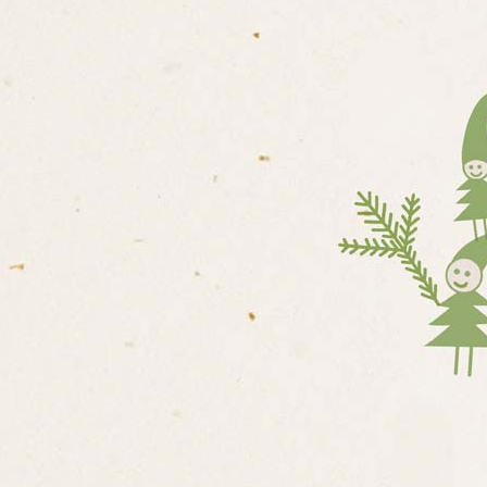
LESNÍ MŠ
E O MATEŘSKÉ ŠKOLE /
 ŠKOLY
OVÝCH KOMPETENCÍ DĚTÍ
ADENSKÝCH PRACOVIŠŤ
ITĚ ČINNOSTI
ONÁLNÍ STRUKTURA A
DĚLÁVÁNÍ DÍTĚTE