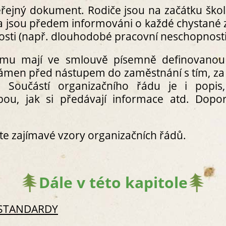
eřejný dokument. Rodiče jsou na začátku šk
S1.2.1 IDENTIFIKAČNÍ ÚDAJ
LESNÍM KLUBU
 a jsou předem informováni o každé chystan
S1.2.2 VZDĚLÁVACÍ OBSAH
osti (např. dlouhodobé pracovní neschopnosti 
S1.2.3 EVALUAČNÍ ČINNOST
S1.3 PROVOZNÍ ŘÁD A ŠKOLNÍ 
 týmu mají ve smlouvě písemně definovanou
S1.4 SMLOUVA O VÝCHOVĚ A V
ámen před nástupem do zaměstnání s tím, za 
S1.5 PREZENTACE VEŘEJNOSTI 
 Součástí organizačního řádu je i popis, 
S2. DOKUMENTACE O VÝCHOVĚ A V
bou, jak si předávají informace atd. Dopo
S2.1 DENNÍ DOCHÁZKA
S2.2 TŘÍDNÍ KNIHA
S2.3 EVIDENČNÍ LIST
ete zajímavé vzory organizačních řádů.
S2.4 VYJÁDŘENÍ LÉKAŘE
S2.5 VNITŘNÍ SMĚRNICE K OS
S2.6 PORTFOLIA DĚTÍ
Dále v této kapitole
S2.7 ZÁPISY Z PEDAGOGICKÝC
S2.8 PEDAGOGICKÉ PŘÍPRAVY
 STANDARDY
S2.9 ZÁZNAMY O ROZVOJI KLÍČ
S2.10 KNIHA ÚRAZŮ