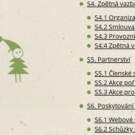
S4. Zpětná vazba
S4.1 Organiza
S4.2 Smlouva 
S4.3 Provozní
S4.4 Zpětná 
S5. Partnerství
S5.1 Členské 
S5.2 Akce po
S5.3 Akce pr
S6. Poskytování 
S6.1 Webové 
S6.2 Schůzky 