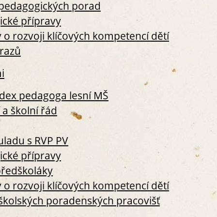
S4.4 ZPĚTNÁ VAZBA
z pedagogických porad
S5. PARTNERSTVÍ
ické přípravy
S5.1 ČLENSKÉ SCHŮZE ALMŠ (SL
o rozvoji klíčových kompetencí dětí
S5.2 AKCE POŘÁDANÉ ŠKOLKO
úrazů
S5.3 AKCE PRO ZAMĚSTNANCE
S6. POSKYTOVÁNÍ INFORMACÍ O ČI
i
S6.1 WEBOVÉ STRÁNKY
S6.2 SCHŮZKY S RODIČI
odex pedagoga lesní MŠ
S6.3 VÝROČNÍ ZPRÁVA
 a školní řád
II. PERSONÁLNÍ STANDARDY
S7. PERSONÁLNÍ ZAJIŠTĚNÍ
S7.1 ORGANIZAČNÍ ŘÁD (PERS
uladu s RVP PV
ODPOVĚDNOSTI)
ické přípravy
S7.2 OSVĚDČENÍ O STUDIU
předškoláky
S7.3 OSVĚDČENÍ ZE VZDĚLÁVAC
S7.4 ADRESÁŘ ŠKOLSKÝCH POR
o rozvoji klíčových kompetencí dětí
S7.5 VÝKAZ PRÁCE ZAMĚSTNAN
 školských poradenských pracovišť
S8. PROFESNÍ ROZVOJ PRACOVNÍKŮ