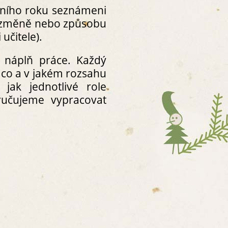
olního roku seznámeni
E O MATEŘSKÉ ŠKOLE /
é změně nebo způsobu
učitele).
 ŠKOLY
ŘÁD
 náplň práce. Každý
ZDĚLÁVÁNÍ
co a v jakém rozsahu
– WEBOVÉ STRÁNKY
jak jednotlivé role
ZDĚLÁVÁNÍ DĚTÍ
ručujeme vypracovat
OBNÍM ÚDAJŮM
H PORAD
OVÝCH KOMPETENCÍ DĚTÍ