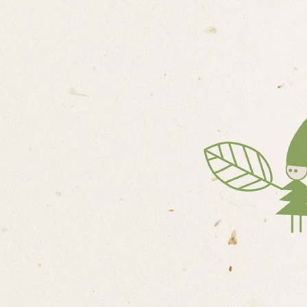
ETY)
U
NNOSTI
ONÁLNÍ STRUKTURA A
ÍHO KURZU PŘI ALMŠ
ADENSKÝCH PRACOVIŠŤ
CŮ