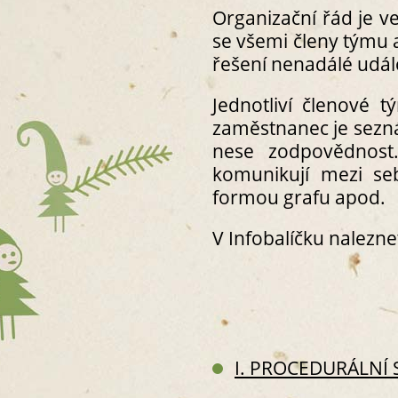
Organizační řád je v
se všemi členy týmu
řešení nenadálé udál
Jednotliví členové
zaměstnanec je sezn
nese zodpovědnost.
komunikují mezi se
formou grafu apod.
V Infobalíčku nalezn
I. PROCEDURÁLNÍ