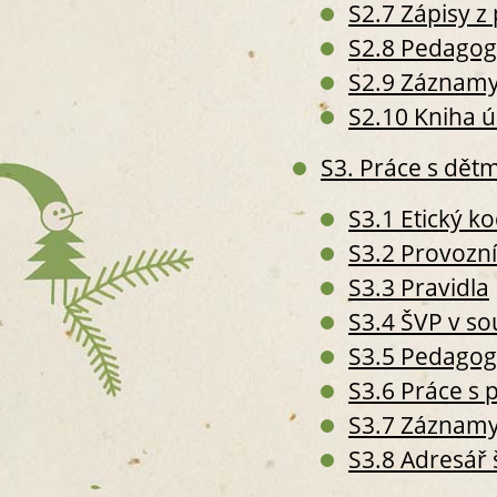
S2.7 Zápisy 
S2.8 Pedagog
S2.9 Záznamy 
S2.10 Kniha 
S3. Práce s dětm
S3.1 Etický k
S3.2 Provozní
S3.3 Pravidla
S3.4 ŠVP v so
S3.5 Pedagog
S3.6 Práce s 
S3.7 Záznamy 
S3.8 Adresář