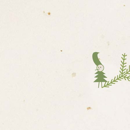
E O MATEŘSKÉ ŠKOLE /
 ŠKOLY
ŘÁD
ZDĚLÁVÁNÍ
– WEBOVÉ STRÁNKY
ZDĚLÁVÁNÍ DĚTÍ
OBNÍM ÚDAJŮM
H PORAD
OVÝCH KOMPETENCÍ DĚTÍ