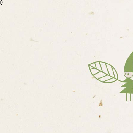
)
ETY)
U
NNOSTI
ONÁLNÍ STRUKTURA A
ÍHO KURZU PŘI ALMŠ
ADENSKÝCH PRACOVIŠŤ
CŮ