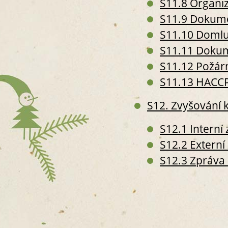
S11.8 Organiz
S11.9 Dokumen
S11.10 Doml
S11.11 Dokume
S11.12 Požár
S11.13 HACCP 
S12. Zvyšování k
S12.1 Interní
S12.2 Externí
S12.3 Zpráva 