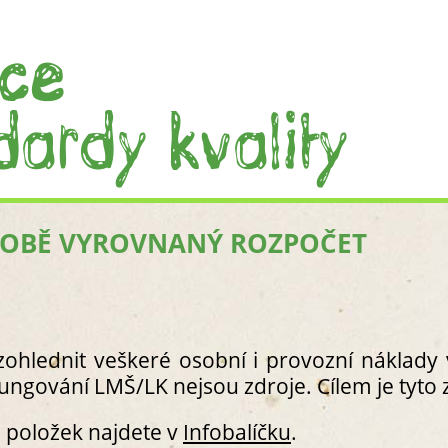
DOBĚ VYROVNANÝ ROZPOČET
ÚVOD
CO JSOU TO LESNÍ MATEŘSKÁ ŠKOL
CO JSOU TO „STANDARDY KVALITY 
.
PRÁCE S PRŮVODCEM STANDARDY 
I. PROCEDURÁLNÍ STANDARDY
zohlednit veškeré osobní i provozní náklady 
S1. CÍLE A PODMÍNKY VZDĚLÁVÁNÍ
ungování LMŠ/LK nejsou zdroje. Cílem je tyto zd
S1.1 STANOVY ČI JINÝ USTAVUJ
S1.2 ŠKOLNÍ VZDĚLÁVACÍ PROG
 položek najdete v
Infobalíčku
.
RVP PV