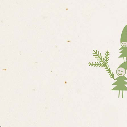
LESNÍ MŠ
E O MATEŘSKÉ ŠKOLE /
 ŠKOLY
OVÝCH KOMPETENCÍ DĚTÍ
ADENSKÝCH PRACOVIŠŤ
ITĚ ČINNOSTI
ONÁLNÍ STRUKTURA A
DĚLÁVÁNÍ DÍTĚTE