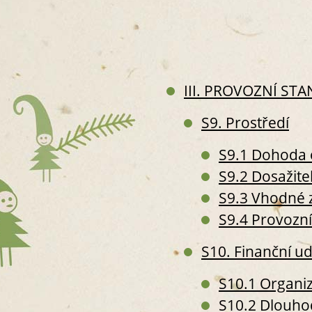
III. PROVOZNÍ ST
S9. Prostředí
S9.1 Dohoda 
S9.2 Dosažite
S9.3 Vhodné 
S9.4 Provozní
S10. Finanční ud
S10.1 Organiz
S10.2 Dlouho