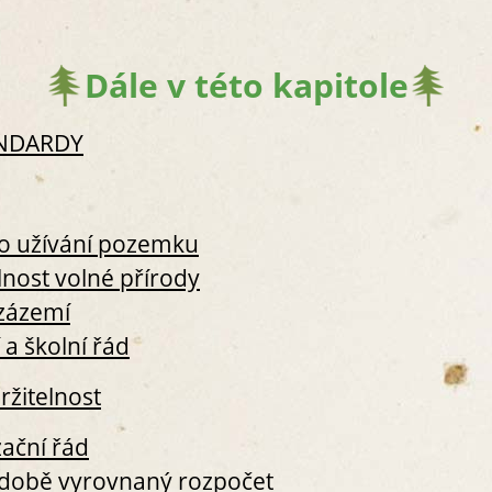
S1.2.1 IDENTIFIKAČNÍ ÚDAJ
LESNÍM KLUBU
S1.2.2 VZDĚLÁVACÍ OBSAH
Dále v této kapitole
S1.2.3 EVALUAČNÍ ČINNOST
S1.3 PROVOZNÍ ŘÁD A ŠKOLNÍ 
ANDARDY
S1.4 SMLOUVA O VÝCHOVĚ A V
S1.5 PREZENTACE VEŘEJNOSTI 
S2. DOKUMENTACE O VÝCHOVĚ A V
S2.1 DENNÍ DOCHÁZKA
o užívání pozemku
S2.2 TŘÍDNÍ KNIHA
lnost volné přírody
S2.3 EVIDENČNÍ LIST
zázemí
S2.4 VYJÁDŘENÍ LÉKAŘE
 a školní řád
S2.5 VNITŘNÍ SMĚRNICE K OS
S2.6 PORTFOLIA DĚTÍ
ržitelnost
S2.7 ZÁPISY Z PEDAGOGICKÝC
S2.8 PEDAGOGICKÉ PŘÍPRAVY
ační řád
S2.9 ZÁZNAMY O ROZVOJI KLÍČ
době vyrovnaný rozpočet
S2.10 KNIHA ÚRAZŮ