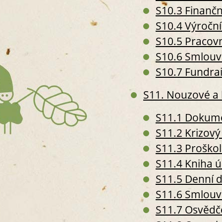
S10.3 Finanční
S10.4 Výroční
S10.5 Pracov
S10.6 Smlouv
S10.7 Fundra
S11. Nouzové a h
S11.1 Dokume
S11.2 Krizový
S11.3 Proško
S11.4 Kniha 
S11.5 Denní 
S11.6 Smlouv
S11.7 Osvědč