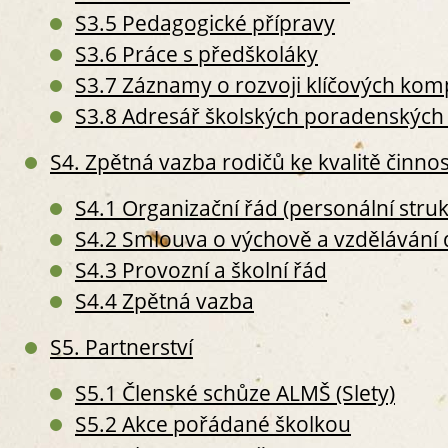
S
S3.5 Pedagogické přípravy
S5. P
S3.6 Práce s předškoláky
S
S3.7 Záznamy o rozvoji klíčových komp
S
S
S3.8 Adresář školských poradenských 
S6. 
S
S4. Zpětná vazba rodičů ke kvalitě činnos
S
S4.1 Organizační řád (personální stru
S
II. PERS
S4.2 Smlouva o výchově a vzdělávání 
S7. P
S4.3 Provozní a školní řád
S
S4.4 Zpětná vazba
O
S
S5. Partnerství
S
S
S5.1 Členské schůze ALMŠ (Slety)
S
S5.2 Akce pořádané školkou
S8. 