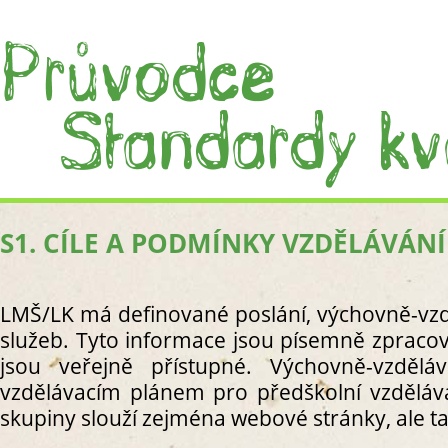
S1. CÍLE A PODMÍNKY VZDĚLÁVÁNÍ
ÚVOD
CO JS
CO J
LMŠ/LK má definované poslání, výchovně-vzdě
PRÁC
služeb. Tyto informace jsou písemně zpraco
I. PROC
jsou veřejně přístupné. Výchovně-vzděl
S1. C
vzdělávacím plánem pro předškolní vzděláván
S
skupiny slouží zejména webové stránky, ale ta
S
R