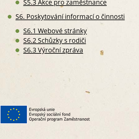
S5.3 Akce pro zaměstnance
S
V
S6. Poskytování informací o činnosti
S
S
S6.1 Webové stránky
S
S
S6.2 Schůzky s rodiči
S
S6.3 Výroční zpráva
S
S
S
III. PRO
S9. P
S
S
S
S
S10.
S