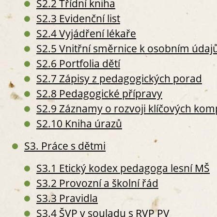
S2.2 Třídní kniha
S3. P
S2.3 Evidenční list
S
S2.4 Vyjádření lékaře
S
S
S2.5 Vnitřní směrnice k osobním úda
S
S2.6 Portfolia dětí
S2.7 Zápisy z pedagogických porad
S2.8 Pedagogické přípravy
S2.9 Záznamy o rozvoji klíčových komp
S
S2.10 Kniha úrazů
S
S
S3. Práce s dětmi
S
S4. Z
S3.1 Etický kodex pedagoga lesní MŠ
S
S3.2 Provozní a školní řád
O
S3.3 Pravidla
S
S
S3.4 ŠVP v souladu s RVP PV