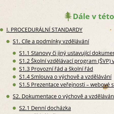
Dále v této
I. PROCEDURÁLNÍ STANDARDY
S
S
S1. Cíle a podmínky vzdělávání
S
S2. 
S1.1 Stanovy či jiný ustavující dokume
S
S1.2 Školní vzdělávací program (ŠVP) 
S2
S2
S1.3 Provozní řád a školní řád
S
S1.4 Smlouva o výchově a vzdělávání
S
S1.5 Prezentace veřejnosti – webové 
S
S
S2. Dokumentace o výchově a vzdělávání
S
S
S2.1 Denní docházka
S