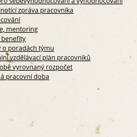
a pro sebevyhodnocování a vyhodnocování
S3. PRÁCE S DĚTMI
notící zpráva pracovníka
S3.1 ETICKÝ KODEX PEDAGOGA 
cování
S3.2 PROVOZNÍ A ŠKOLNÍ ŘÁD
S3.3 PRAVIDLA
ze, mentoring
S3.4 ŠVP V SOULADU S RVP PV
 benefity
S3.4.1 IDENTIFIKAČNÍ ÚDAJ
 o poradách týmu
LESNÍM KLUBU
ální vzdělávací plán pracovníků
S3.4.2 VZDĚLÁVACÍ OBSAH
S3.4.3 EVALUAČNÍ ČINNOST
obě vyrovnaný rozpočet
S3.5 PEDAGOGICKÉ PŘÍPRAVY
ná pracovní doba
S3.6 PRÁCE S PŘEDŠKOLÁKY
S3.7 ZÁZNAMY O ROZVOJI KLÍČ
S3.8 ADRESÁŘ ŠKOLSKÝCH POR
S4. ZPĚTNÁ VAZBA RODIČŮ KE KVAL
S4.1 ORGANIZAČNÍ ŘÁD (PERS
ODPOVĚDNOSTI)
S4.2 SMLOUVA O VÝCHOVĚ A VZ
S4.3 PROVOZNÍ A ŠKOLNÍ ŘÁD