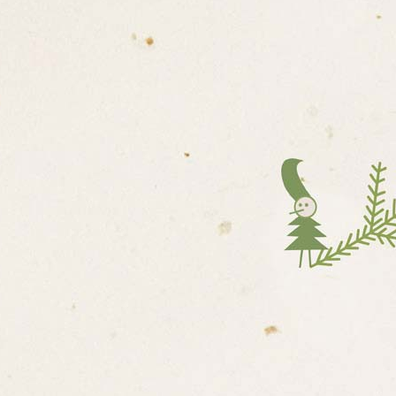
E O MATEŘSKÉ ŠKOLE /
 ŠKOLY
ŘÁD
ZDĚLÁVÁNÍ
– WEBOVÉ STRÁNKY
ZDĚLÁVÁNÍ DĚTÍ
OBNÍM ÚDAJŮM
H PORAD
OVÝCH KOMPETENCÍ DĚTÍ