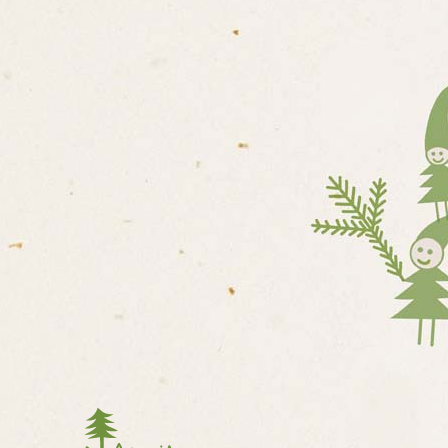
LESNÍ MŠ
E O MATEŘSKÉ ŠKOLE /
 ŠKOLY
OVÝCH KOMPETENCÍ DĚTÍ
ADENSKÝCH PRACOVIŠŤ
ITĚ ČINNOSTI
ONÁLNÍ STRUKTURA A
DĚLÁVÁNÍ DÍTĚTE