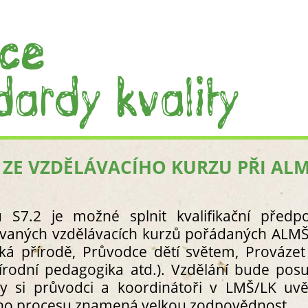
Í ZE VZDĚLÁVACÍHO KURZU PŘI AL
ÚVOD
CO JSOU TO LESNÍ MATEŘSKÁ ŠKOL
CO JSOU TO „STANDARDY KVALITY 
u S7.2 je možné splnit kvalifikační předp
PRÁCE S PRŮVODCEM STANDARDY 
ovaných vzdělávacích kurzů pořádaných ALM
I. PROCEDURÁLNÍ STANDARDY
zká přírodě, Průvodce dětí světem, Prováz
S1. CÍLE A PODMÍNKY VZDĚLÁVÁNÍ
írodní pedagogika atd.). Vzdělání bude posu
S1.1 STANOVY ČI JINÝ USTAVUJ
y si průvodci a koordinátoři v LMŠ/LK uvě
S1.2 ŠKOLNÍ VZDĚLÁVACÍ PROG
ho procesu znamená velkou zodpovědnost.
RVP PV