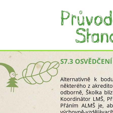
S7.3 OSVĚDČEN
Alternativně k bod
některého z akredit
odborně, Školka blí
Koordinátor LMŠ, Př
Přáním ALMŠ je, ab
výchovně-vzdělávací