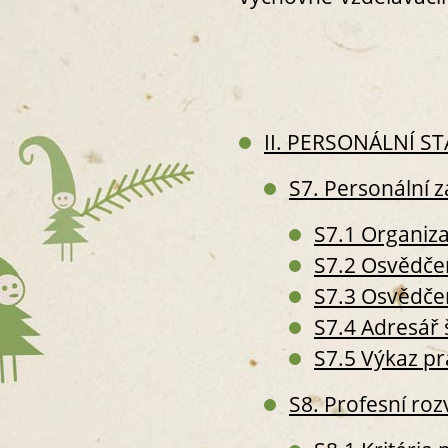
II. PERSONÁLNÍ 
S7. Personální za
S7.1 Organiza
S7.2 Osvědčen
S7.3 Osvědčen
S7.4 Adresář
S7.5 Výkaz p
S8. Profesní roz