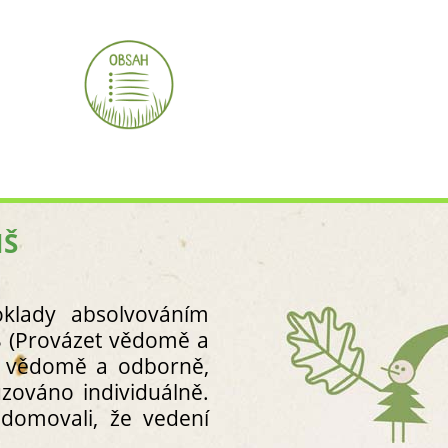
MŠ
A A LESNÍ KLUB?
LESNÍCH MŠ A KLUBŮ“?
oklady absolvováním
KVALITY
Š (Provázet vědomě a
et vědomě a odborně,
zováno individuálně.
ÍCÍ DOKUMENT
domovali, že vedení
RAM (ŠVP) V SOULADU S