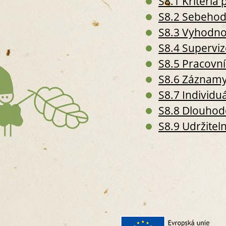
S8.1 Kritéri
S8.2 Sebehod
S8.3 Vyhodno
S8.4 Supervi
S8.5 Pracovní
S8.6 Záznamy
S8.7 Individu
S8.8 Dlouhod
S8.9 Udržitel